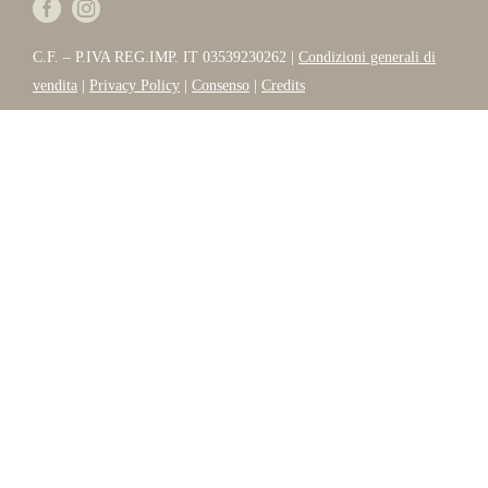
C.F. – P.IVA REG.IMP. IT 03539230262 |
Condizioni generali di
vendita
|
Privacy Policy
|
Consenso
|
Credits