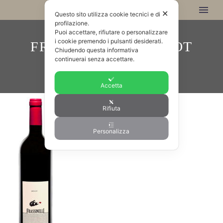
✕
Questo sito utilizza cookie tecnici e di
profilazione.
Puoi accettare, rifiutare o personalizzare
i cookie premendo i pulsanti desiderati.
FRASSINELLI-MERLOT
Chiudendo questa informativa
continuerai senza accettare.
Accetta
Rifiuta
Personalizza