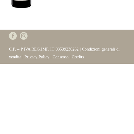
C.F. – P.IVA REG.IMP. IT 03539230262 |
Condizioni generali di
vendita
|
Privacy Policy
|
Consenso
|
Credits