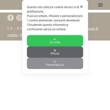
✕
Questo sito utilizza cookie tecnici e di
profilazione.
Puoi accettare, rifiutare o personalizzare
i cookie premendo i pulsanti desiderati.
Chiudendo questa informativa
C.F. – P.IVA REG.IMP. IT 03539230262 |
Condizioni generali di
continuerai senza accettare.
vendita
|
Privacy Policy
|
Consenso
|
Credits
Accetta
Rifiuta
Personalizza