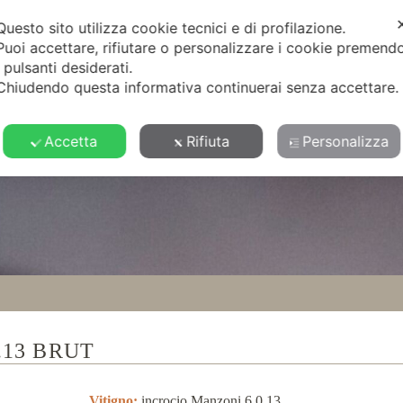
DA
TERROIR
SOSTENIBILITÀ
VINI
CONTATT
Questo sito utilizza cookie tecnici e di profilazione.
Puoi accettare, rifiutare o personalizzare i cookie premend
i pulsanti desiderati.
Chiudendo questa informativa continuerai senza accettare
Accetta
Rifiuta
Personalizza
.13 BRUT
Vitigno:
incrocio Manzoni 6.0.13