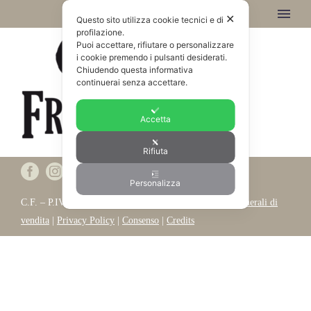
✕
Questo sito utilizza cookie tecnici e di
profilazione.
Puoi accettare, rifiutare o personalizzare
i cookie premendo i pulsanti desiderati.
Chiudendo questa informativa
continuerai senza accettare.
Accetta
Rifiuta
Personalizza
C.F. – P.IVA REG.IMP. IT 03539230262 |
Condizioni generali di
vendita
|
Privacy Policy
|
Consenso
|
Credits