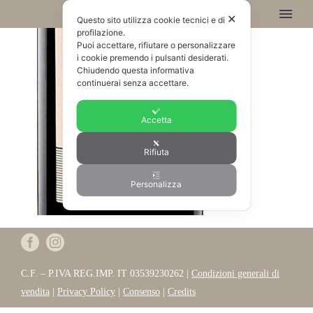
✕
Questo sito utilizza cookie tecnici e di
profilazione.
Puoi accettare, rifiutare o personalizzare
i cookie premendo i pulsanti desiderati.
Chiudendo questa informativa
continuerai senza accettare.
Accetta
Rifiuta
Personalizza
C.F. – P.IVA REG.IMP. IT 03539230262 |
Condizioni generali di
vendita
|
Privacy Policy
|
Consenso
|
Credits