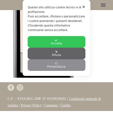
✕
Questo sito utilizza cookie tecnici e di
profilazione.
Puoi accettare, rifiutare o personalizzare
i cookie premendo i pulsanti desiderati.
Chiudendo questa informativa
continuerai senza accettare.
Accetta
Rifiuta
Personalizza
C.F. – P.IVA REG.IMP. IT 03539230262 |
Condizioni generali di
vendita
|
Privacy Policy
|
Consenso
|
Credits