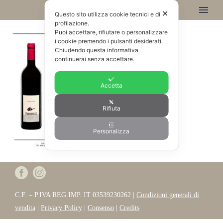
✕
Questo sito utilizza cookie tecnici e di
profilazione.
Puoi accettare, rifiutare o personalizzare
i cookie premendo i pulsanti desiderati.
Chiudendo questa informativa
continuerai senza accettare.
Accetta
Rifiuta
Personalizza
C.F. – P.IVA REG.IMP. IT 03539230262 |
Condizioni generali di
vendita
|
Privacy Policy
|
Consenso
|
Credits